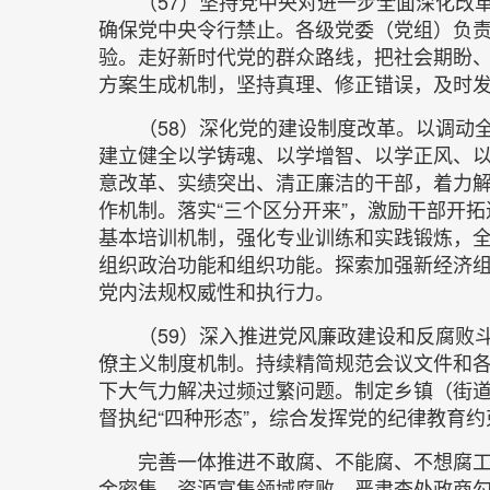
（57）坚持党中央对进一步全面深化改
确保党中央令行禁止。各级党委（党组）负
验。走好新时代党的群众路线，把社会期盼
方案生成机制，坚持真理、修正错误，及时
（58）深化党的建设制度改革。以调动
建立健全以学铸魂、以学增智、以学正风、
意改革、实绩突出、清正廉洁的干部，着力
作机制。落实“三个区分开来”，激励干部开
基本培训机制，强化专业训练和实践锻炼，
组织政治功能和组织功能。探索加强新经济
党内法规权威性和执行力。
（59）深入推进党风廉政建设和反腐败
僚主义制度机制。持续精简规范会议文件和
下大气力解决过频过繁问题。制定乡镇（街
督执纪“四种形态”，综合发挥党的纪律教育
完善一体推进不敢腐、不能腐、不想腐
金密集、资源富集领域腐败，严肃查处政商