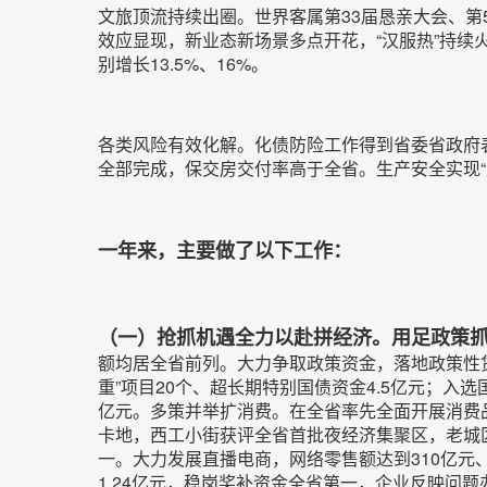
文旅顶流持续出圈。世界客属第33届恳亲大会、第
效应显现，新业态新场景多点开花，“汉服热”持续火爆
别增长13.5%、16%。
各类风险有效化解。化债防险工作得到省委省政府表
全部完成，保交房交付率高于全省。生产安全实现“
一年来，主要做了以下工作：
（一）抢抓机遇全力以赴拼经济。用足政策
额均居全省前列。大力争取政策资金，落地政策性贷款
重”项目20个、超长期特别国债资金4.5亿元；入选
亿元。多策并举扩消费。在全省率先全面开展消费品“
卡地，西工小街获评全省首批夜经济集聚区，老城
一。大力发展直播电商，网络零售额达到310亿元
1.24亿元，稳岗奖补资金全省第一，企业反映问题