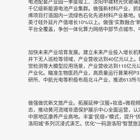
电池配套产业园一季度竣工、汝阳中建材光伏玻璃
千亿级新能源电池产业集群。做强新材料产业，抓
烯项目打造国内一流绿色石化先进材料产业基地。做
英寸硅外延片产值增长10%以上。做强“实数融合
平台全覆盖，争创一体化算力网络中部节点城市、
加快未来产业培育发展。建立未来产业投入增长机制
井下无人巡检等领域，产业营收达到40亿元以上。
觉检测等大模型应用场景，产业营收达到110亿元
产业化。瞄准生物医药产业，高质量运行普莱柯P
研所、中航光电等积极布局北斗产业，推进613所
做强做优新文旅产业。拓展延伸“汉服+妆造+微视频
态，推动黄河流域非遗保护展示中心全面运营，认定
中原地区康养产业高地。丰富“民宿+”模式，提升
洛阳城”系列沉浸式演艺。优化“一码游洛阳”智慧