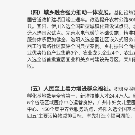
（四）城乡融合强力推动一体发展。
基础设施
国省道改扩建项目竣工通车。改造提升农村公路50
县。宜阳、伊川入选全国新型城镇化建设试点县。城
造入选国家试点。完善水电气暖等基础设施，精准补
服务体系更加健全，洛阳入选全国社区嵌入式服务
西工行署路社区获评全国典型案例。乡村振兴全面推
业优势特色产业集群3个、农业龙头企业4个、农业产
入选全省首批宜居宜业和美乡村建设先导区，栾川
收。
（五）人民至上着力增进群众福祉。
积极克服
孵化基地数量全省第一，新增技能人才24.4万人
5个省级区域医疗中心运营良好，广州市妇女儿童医
中心、150个集中养老服务站点，洛阳入选全国基本
四五”主要污染物减排目标、率先打造幸福河湖段