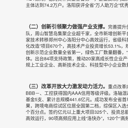
主体达到74.2万户。洛阳获评全省“万人助万企”优
（二）创新引领聚力做强产业支撑。
完善提升
队，周山智慧岛集聚企业超千家，全市新增创新平台3
家技术转移郑州中心洛阳分中心高效运行，省级科
化改造”项目670个，高技术产业投资增长53.1
创新示范企业数量全省第一，绿色工厂数量翻番，“
体。出台84项支持政策，推动20家高成长性企业产值
规上工业企业、高新技术企业、科技型中小企业数量
（三）改革开放大力激发动力活力。
重点改革
BBB－、工控获得国内AAA信用等级评级。洛轴
基金5支、累计总规模441.6亿元。成功发布全省
果，跨境电商综试区位居全国第二档，综保区入选全
个百分点。签约亿元以上重大项目325个、投资总额
高效运行，90项高频应用上线“洛快办”，120个“高